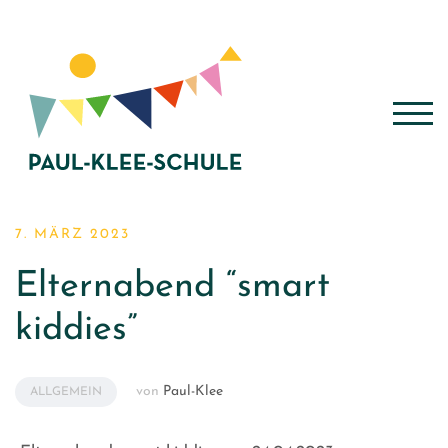
Zum
Inhalt
springen
TOG
7. MÄRZ 2023
Elternabend “smart
kiddies”
von
Paul-Klee
ALLGEMEIN