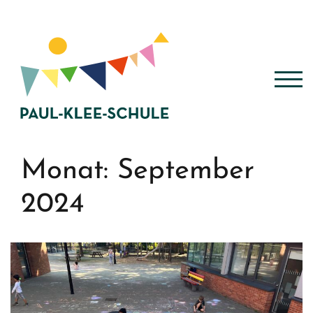
Zum
Inhalt
springen
TOG
Monat:
September
2024